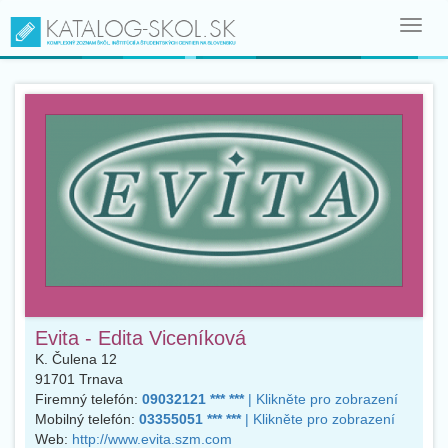
Toggl
navig
Evita - Edita Viceníková
K. Čulena 12
91701
Trnava
Firemný telefón:
09032121 *** ***
| Klikněte pro zobrazení
Mobilný telefón:
03355051 *** ***
| Klikněte pro zobrazení
Web:
http://www.evita.szm.com